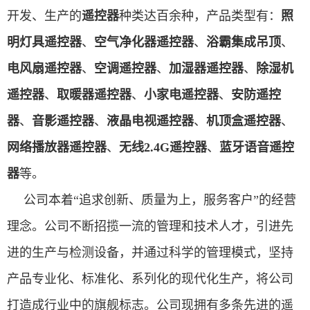
开发、生产的
遥控器
种类达百余种，产品类型有：
照
明灯具遥控器
、
空气净化器遥控器
、
浴霸集成吊顶
、
电风扇遥控器
、
空调遥控器
、
加湿器遥控器
、
除湿机
遥控器
、
取暖器遥控器
、
小家电遥控器
、
安防遥控
器
、
音影遥控器
、
液晶电视遥控器
、
机顶盒遥控器
、
网络播放器遥控器
、
无线2.4G遥控器
、
蓝牙语音遥控
器
等。
公司本着“追求创新、质量为上，服务客户”的经营
理念。公司不断招揽一流的管理和技术人才，引进先
进的生产与检测设备，并通过科学的管理模式，坚持
产品专业化、标准化、系列化的现代化生产，将公司
打造成行业中的旗舰标志。公司现拥有多条先进的遥