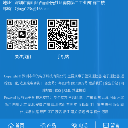
地址：深圳市南山区西丽阳光社区南岗第二工业园1栋二楼
邮箱：Qingp123x@163.com
关注我们
手机站
Copyright © 深圳市华的电子科技有限公司 主要从事于
蓝牙遥控器
,
电子遥控器
,
遥
控器厂家
, 欢迎来电咨询！ 备案号：
粤ICP备19143079号
联系我们
|
企业分站
|
网
站地图
|
RSS
|
XML
营业执照
Powered by 祥云平台
技术支持：
华企立方
主营区域：
广东
山东
江苏
河南
河北
浙江
四川
北京
湖北
安徽
广州
深圳
佛山
东莞
中山
珠海
江门
肇庆
惠州
汕头
潮
州
揭阳
汕尾
粤西
湛江
茂名
阳江
韶关
清远
云浮
梅州
河源
首页
产品
电话
留言