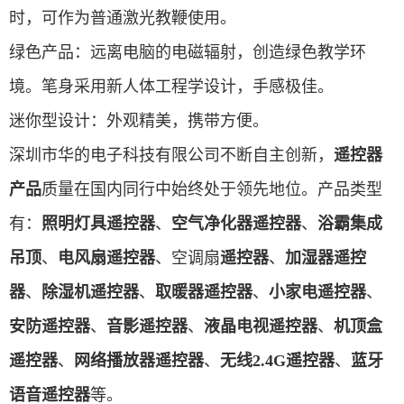
时，可作为普通激光教鞭使用。
绿色产品：远离电脑的电磁辐射，创造绿色教学环
境。笔身采用新人体工程学设计，手感极佳。
迷你型设计：外观精美，携带方便。
深圳市华的电子科技有限公司不断自主创新，
遥控器
产品
质量在国内同行中始终处于领先地位。产品类型
有：
照明灯具遥控器
、
空气净化器遥控器
、
浴霸集成
吊顶
、
电风扇遥控器
、空调扇
遥控器
、
加湿器遥控
器
、
除湿机遥控器
、
取暖器遥控器
、
小家电遥控器
、
安防遥控器
、
音影遥控器
、
液晶电视遥控器
、
机顶盒
遥控器
、
网络播放器遥控器
、
无线2.4G遥控器
、
蓝牙
语音遥控器
等。