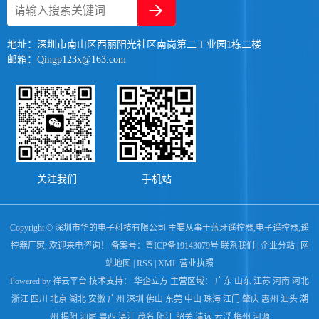
地址：深圳市南山区西丽阳光社区南岗第二工业园1栋二楼
邮箱：Qingp123x@163.com
关注我们
手机站
Copyright © 深圳市华的电子科技有限公司 主要从事于
蓝牙遥控器
,
电子遥控器
,
遥
控器厂家
, 欢迎来电咨询！ 备案号：
粤ICP备19143079号
联系我们
|
企业分站
|
网
站地图
|
RSS
|
XML
营业执照
Powered by 祥云平台
技术支持：
华企立方
主营区域：
广东
山东
江苏
河南
河北
浙江
四川
北京
湖北
安徽
广州
深圳
佛山
东莞
中山
珠海
江门
肇庆
惠州
汕头
潮
州
揭阳
汕尾
粤西
湛江
茂名
阳江
韶关
清远
云浮
梅州
河源