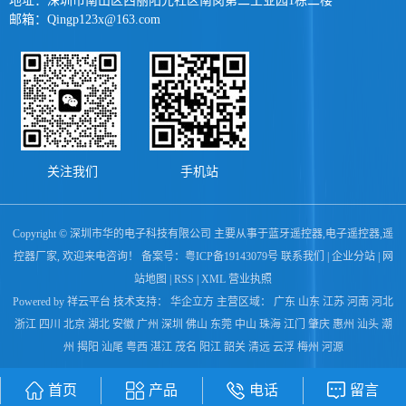
地址：深圳市南山区西丽阳光社区南岗第二工业园1栋二楼
邮箱：Qingp123x@163.com
关注我们
手机站
Copyright © 深圳市华的电子科技有限公司 主要从事于
蓝牙遥控器
,
电子遥控器
,
遥
控器厂家
, 欢迎来电咨询！ 备案号：
粤ICP备19143079号
联系我们
|
企业分站
|
网
站地图
|
RSS
|
XML
营业执照
Powered by 祥云平台
技术支持：
华企立方
主营区域：
广东
山东
江苏
河南
河北
浙江
四川
北京
湖北
安徽
广州
深圳
佛山
东莞
中山
珠海
江门
肇庆
惠州
汕头
潮
州
揭阳
汕尾
粤西
湛江
茂名
阳江
韶关
清远
云浮
梅州
河源
首页
产品
电话
留言